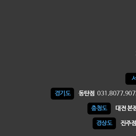
경기도
동탄점
031.8077.907
충청도
대전 본
경상도
진주