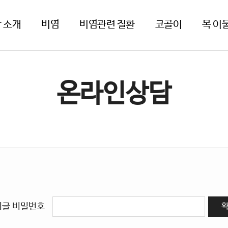
 소개
비염
비염관련 질환
코골이
목 이
온라인상담
시글 비밀번호