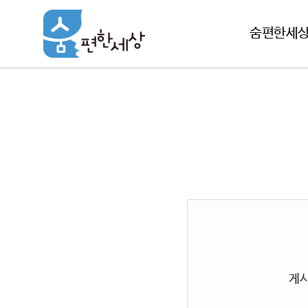
숨편한세상
게