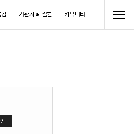
물감
기관지 폐 질환
커뮤니티
확인