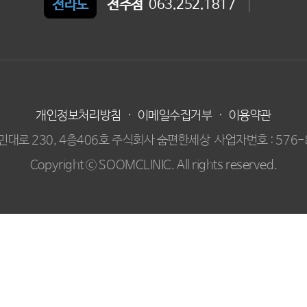
전라도
전주점
063.252.1817
개인정보처리방침
·
이메일수집거부
·
이용약관
민대로 230, 4층406호 주식회사 숨편한세상
사업자번호 : 576-
Copyright ⓒ SOOMCLINIC. All rights reserved.