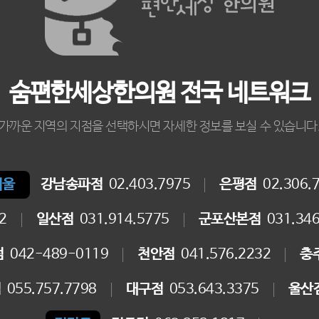
숨편한세상한의원 전국 네트워크
가까운 지역의 지점을 선택하시면 자세한 정보를 보실 수 있습니다
서울
강남송파점
02.403.7975
은평점
02.306.
2
일산점
031.914.5775
군포산본점
031.346
점
042-489-0119
천안점
041.576.2232
충
점
055.757.7798
대구점
053.643.3375
울산