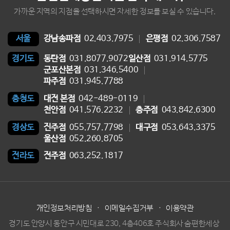
가까운 지역의 지점을 선택하시면 자세한 정보를 보실 수 있습니다.
강남송파점
02.403.7975
은평점
02.306.7587
서울
동탄점
031.8077.9072
일산점
031.914.5775
경기도
군포산본점
031.346.5400
파주점
031.945.7788
대전 본점
042-489-0119
충청도
천안점
041.576.2232
충주점
043.842.6300
진주점
055.757.7798
대구점
053.643.3375
경상도
울산점
052.260.8705
전주점
063.252.1817
전라도
개인정보처리방침
·
이메일수집거부
·
이용약관
경기도 안양시 동안구 시민대로 230, 4층406호 주식회사 숨편한세상