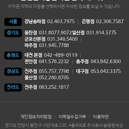
가까운 지역의 지점을 선택하시면 자세한 정보를 보실 수 있습니다.
강남송파점
02.403.7975
은평점
02.306.7587
서울
동탄점
031.8077.9072
일산점
031.914.5775
경기도
군포산본점
031.346.5400
파주점
031.945.7788
대전 본점
042-489-0119
충청도
천안점
041.576.2232
충주점
043.842.6300
진주점
055.757.7798
대구점
053.643.3375
경상도
울산점
052.260.8705
전주점
063.252.1817
전라도
개인정보처리방침
·
이메일수집거부
·
이용약관
경기도 안양시 동안구 시민대로 230, 4층406호 주식회사 숨편한세상