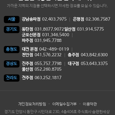
가까운 지역의 지점을 선택하시면 자세한 정보를 보실 수 있습니다.
강남송파점
02.403.7975
은평점
02.306.7587
서울
동탄점
031.8077.9072
일산점
031.914.5775
경기도
군포산본점
031.346.5400
파주점
031.945.7788
대전 본점
042-489-0119
충청도
천안점
041.576.2232
충주점
043.842.6300
진주점
055.757.7798
대구점
053.643.3375
경상도
울산점
052.260.8705
전주점
063.252.1817
전라도
개인정보처리방침
·
이메일수집거부
·
이용약관
경기도 안양시 동안구 시민대로 230, 4층406호 주식회사 숨편한세상