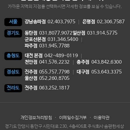
가까운 지역의 지점을 선택하시면 자세한 정보를 보실 수 있습니다.
강남송파점
02.403.7975
은평점
02.306.7587
서울
동탄점
031.8077.9072
일산점
031.914.5775
경기도
군포산본점
031.346.5400
파주점
031.945.7788
대전 본점
042-489-0119
충청도
천안점
041.576.2232
충주점
043.842.6300
진주점
055.757.7798
대구점
053.643.3375
경상도
울산점
052.260.8705
전주점
063.252.1817
전라도
개인정보처리방침
·
이메일수집거부
·
이용약관
경기도 안양시 동안구 시민대로 230, 4층406호 주식회사 숨편한세상