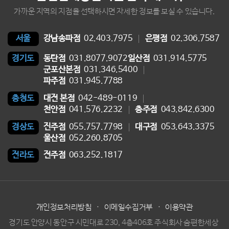
가까운 지역의 지점을 선택하시면 자세한 정보를 보실 수 있습니다.
강남송파점
02.403.7975
은평점
02.306.7587
서울
동탄점
031.8077.9072
일산점
031.914.5775
경기도
군포산본점
031.346.5400
파주점
031.945.7788
대전 본점
042-489-0119
충청도
천안점
041.576.2232
충주점
043.842.6300
진주점
055.757.7798
대구점
053.643.3375
경상도
울산점
052.260.8705
전주점
063.252.1817
전라도
개인정보처리방침
·
이메일수집거부
·
이용약관
경기도 안양시 동안구 시민대로 230, 4층406호 주식회사 숨편한세상