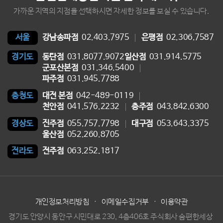
가까운 지역의 지점을 선택하시면 자세한 정보를 보실 수 있습니다.
강남송파점
02.403.7975
은평점
02.306.7587
서울
동탄점
031.8077.9072
일산점
031.914.5775
경기도
군포산본점
031.346.5400
파주점
031.945.7788
대전 본점
042-489-0119
충청도
천안점
041.576.2232
충주점
043.842.6300
진주점
055.757.7798
대구점
053.643.3375
경상도
울산점
052.260.8705
전주점
063.252.1817
전라도
개인정보처리방침
·
이메일수집거부
·
이용약관
경기도 안양시 동안구 시민대로 230, 4층406호 주식회사 숨편한세상